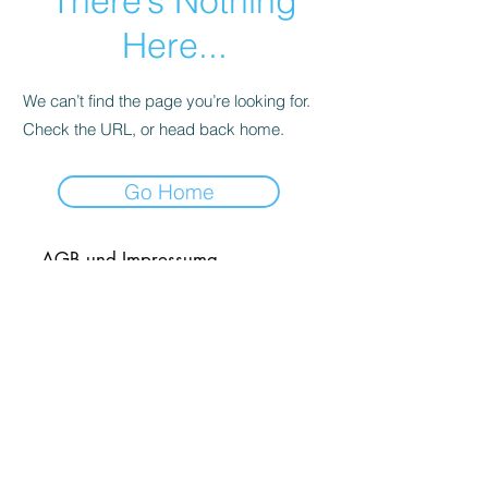
There’s Nothing
Here...
We can’t find the page you’re looking for.
Check the URL, or head back home.
Go Home
AGB und Impressumg
llgemeine Geschäftsbedinungen/Impressum
die familiäre Hundepension