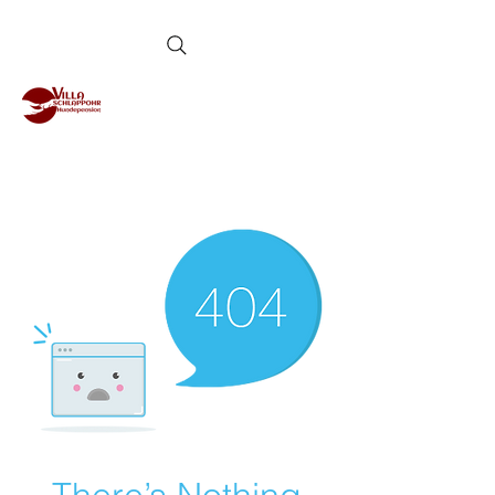
die familiäre
Hundepension