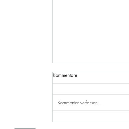
Aus dem Leben von Jackson
Kommentare
Liebe Leute Heute will ich euch
berichten dass, Simone ihre
Ausbildung zur FBA
Kommentar verfassen...
Hundebetreuerin und den Dogsitter
abgeschlossen hat. Wir sind Stolz
darauf und nun sind wir noch
professioneller betreut.